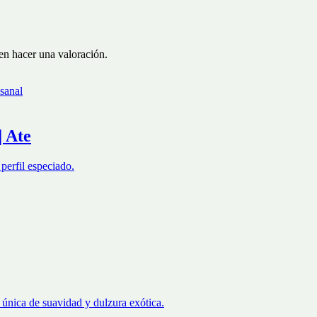
en hacer una valoración.
| Ate
perfil especiado.
 única de suavidad y dulzura exótica.