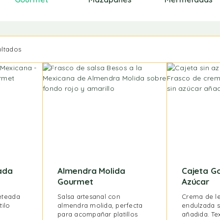
ultados
ada
Almendra Molida
Cajeta G
Gourmet
Azúcar
eteada
Salsa artesanal con
Crema de le
tilo
almendra molida, perfecta
endulzada s
para acompañar platillos
añadida. Te