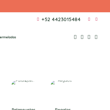
+52 4423015484
ermeladas
Palanquetas
Regalos
Tamarind