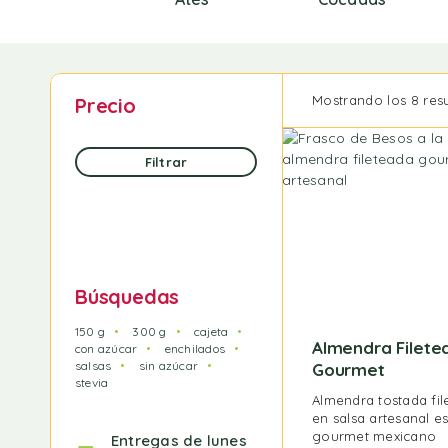
Mostrando los 8 res
Precio
Filtrar
Búsquedas
150 g
300 g
cajeta
Almendra Filete
con azúcar
enchilados
salsas
sin azúcar
Gourmet
stevia
Almendra tostada fil
en salsa artesanal es
gourmet mexicano
Entregas de lunes