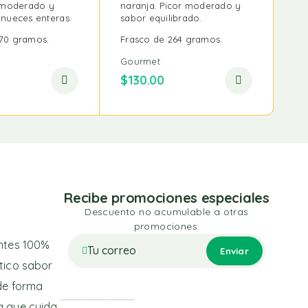
r moderado y
naranja. Picor moderado y
 nueces enteras.
sabor equilibrado.
270 gramos.
Frasco de 264 gramos.
Gourmet
$
130.00
Recibe promociones especiales
Descuento no acumulable a otras
promociones.
entes 100%
ntico sabor
de forma
ra que cuida