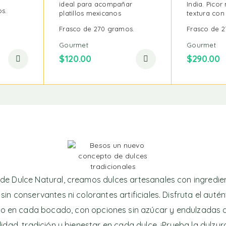
ideal para acompañar
India. Pico
s.
platillos mexicanos
textura con
Frasco de 270 gramos.
Frasco de 
Gourmet
Gourmet
$
120.00
$
290.00
de Dulce Natural, creamos dulces artesanales con ingredi
 sin conservantes ni colorantes artificiales. Disfruta el auté
o en cada bocado, con opciones sin azúcar y endulzadas 
lidad, tradición y bienestar en cada dulce. ¡Prueba la dulzu