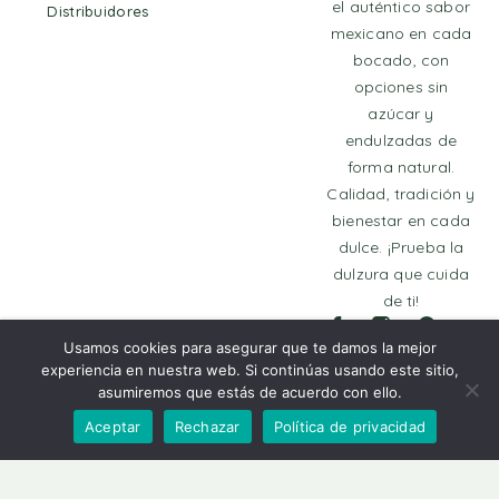
el auténtico sabor
Distribuidores
mexicano en cada
bocado, con
opciones sin
azúcar y
endulzadas de
forma natural.
Calidad, tradición y
bienestar en cada
dulce. ¡Prueba la
dulzura que cuida
de ti!
Usamos cookies para asegurar que te damos la mejor
Añadir Al Carrito
experiencia en nuestra web. Si continúas usando este sitio,
asumiremos que estás de acuerdo con ello.
© 2025 Derechos
Reservados
Aceptar
Rechazar
Política de privacidad