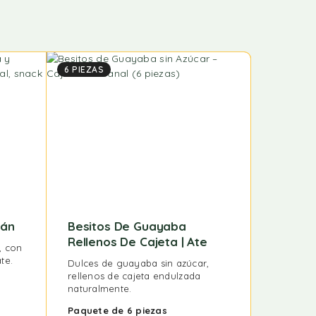
6 PIEZAS
12 PIEZAS
pán
Besitos De Guayaba
Beso D
Rellenos De Cajeta | Ate
Azucár
, con
te.
Dulces de guayaba sin azúcar,
Mazapán 
rellenos de cajeta endulzada
endulzado
naturalmente.
suave y s
Paquete de 6 piezas
Paquete 