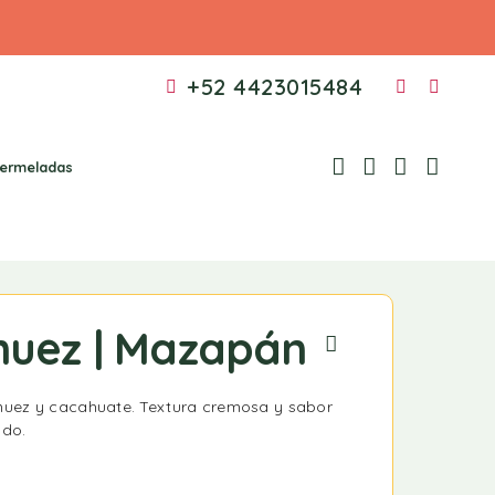
+52 4423015484
ermeladas
nuez | Mazapán
uez y cacahuate. Textura cremosa y sabor
ado.