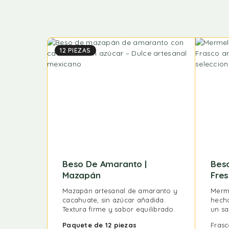
12 PIEZAS
Beso De Amaranto |
Bes
Mazapán
Fre
Mazapán artesanal de amaranto y
Merme
cacahuate, sin azúcar añadida.
hecha
Textura firme y sabor equilibrado.
un sa
Paquete de 12 piezas
Fras