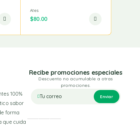
Ates
Mazapan
$
80.00
$
204.0
Recibe promociones especiales
Descuento no acumulable a otras
promociones.
entes 100%
ntico sabor
de forma
ra que cuida