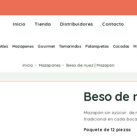
Inicio
Tienda
Distribuidores
Contacto
Ates
Mazapanes
Gourmet
Tamarindos
Palanquetas
Cocadas
M
Inicio
Mazapanes
Beso de nuez | Mazapán
Beso de 
Mazapán sin azúcar de n
tradicional en cada boc
Paquete de 12 piezas