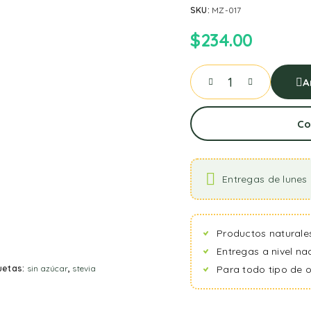
SKU:
MZ-017
$
234.00
A
Co
Entregas de lunes 
Productos naturale
Entregas a nivel na
uetas:
sin azúcar
,
stevia
Para todo tipo de 