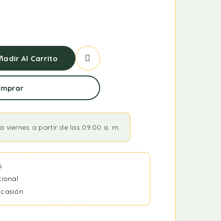
ñadir Al Carrito
mprar
a viernes a partir de las 09:00 a. m.
s
cional
ocasión